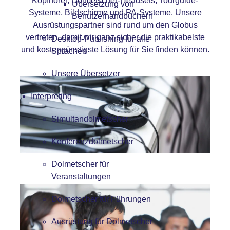
Kopfhörer, Dolmetscher-Headsets, Tourguide-
Übersetzung von
Systeme, Bildschirme und PA-Systeme. Unsere
Benutzerhandbüchern
Ausrüstungspartner sind rund um den Globus
vertreten, damit wir ganz sicher die praktikabelste
Desktop-Publishing für alle
und kostengünstigste Lösung für Sie finden können.
Sprachen
Unsere Übersetzer
Interpreting
Simultandolmetscher
Konferenzdolmetscher
Dolmetscher für
Veranstaltungen
Dolmetscher für Führungen
Ausrüstung für Dolmetscher