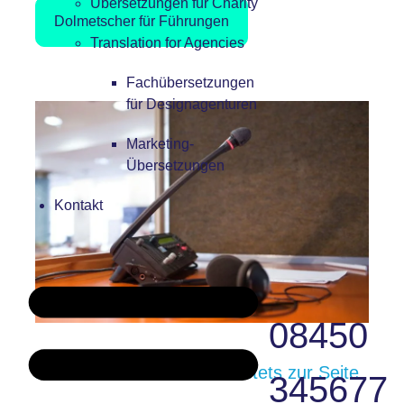
Übersetzungen für Charity
Dolmetscher für Führungen
Translation for Agencies
Fachübersetzungen
für Designagenturen
Marketing-
Übersetzungen
Kontakt
08450
Ein Techniker steht Ihnen stets zur Seite
345677