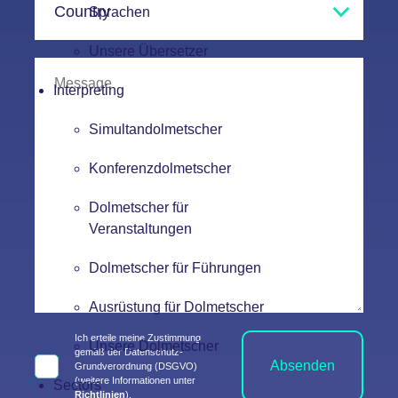
Sprachen
Unsere Übersetzer
Interpreting
Simultandolmetscher
Konferenzdolmetscher
Dolmetscher für
Veranstaltungen
Dolmetscher für Führungen
Ausrüstung für Dolmetscher
Ich erteile meine Zustimmung
Unsere Dolmetscher
gemäß der Datenschutz-
Absenden
Grundverordnung (DSGVO)
(weitere Informationen unter
Sectors
Richtlinien
).