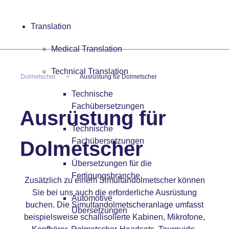
Translation
Medical Translation
Technical Translation
Dolmetscher
Ausrüstung für Dolmetscher
Technische
Fachübersetzungen
Ausrüstung für
Technische
Fachübersetzungen
Dolmetscher
Übersetzungen für die
Fertigungsbranche
Zusätzlich zu einem
Simultandolmetscher
können
Sie bei uns auch die erforderliche Ausrüstung
Automotive
buchen. Die Simultandolmetscheranlage umfasst
Übersetzungen
beispielsweise schallisolierte Kabinen, Mikrofone,