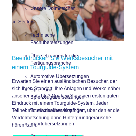
Unsere Dolmetscher
Sectors
Technische
Fachübersetzungen
Übersetzungen für die
Beeindrucken Sie Werksbesucher mit
Fertigungsbranche
einem Tourguide-System
Automotive Übersetzungen
Erwarten Sie einen ausländischen Besucher, der
sich Ihren Standort, Ihre Anlagen und Werke näher
Spiel- und
ansehen möchte? Machen Sie einen ersten guten
Spielzeugübersetzungen
Eindruck mit einem Tourguide-System. Jeder
Teilnehmer erhält einen Kopfhörer, über den er die
Tourismusübersetzungen
Verdolmetschung ohne Hintergrundgeräusche
Sportübersetzungen
hören kann.