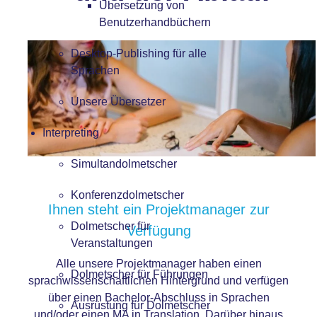
Übersetzung von
Benutzerhandbüchern
Desktop-Publishing für alle
Sprachen
Unsere Übersetzer
Interpreting
Simultandolmetscher
Konferenzdolmetscher
Ihnen steht ein Projektmanager zur
Dolmetscher für
Verfügung
Veranstaltungen
Alle unsere Projektmanager haben einen
Dolmetscher für Führungen
sprachwissenschaftlichen Hintergrund und verfügen
über einen Bachelor-Abschluss in Sprachen
Ausrüstung für Dolmetscher
und/oder einen MA in Translation. Darüber hinaus