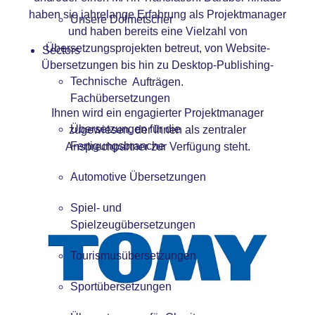
haben sie jahrelange Erfahrung als Projektmanager
Unsere Dolmetscher
und haben bereits eine Vielzahl von
Übersetzungsprojekten betreut, von
Website-
Sectors
Übersetzungen
bis hin zu
Desktop-Publishing-
Technische
Aufträgen
.
Fachübersetzungen
Ihnen wird ein engagierter Projektmanager
Übersetzungen für die
zugewiesen, der Ihnen als zentraler
Fertigungsbranche
Ansprechpartner zur Verfügung steht.
Automotive Übersetzungen
Spiel- und
Spielzeugübersetzungen
Tourismusübersetzungen
Sportübersetzungen