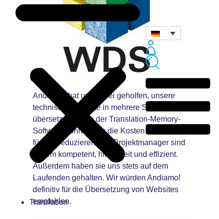
Andiamo! hat uns dabei geholfen, unsere
technische Website in mehrere Sprachen zu
übersetzen. Dank der Translation-Memory-
Software konnten sie die Kosten erheblich
für uns reduzieren. Die Projektmanager sind
extrem kompetent, hilfsbereit und effizient.
Außerdem haben sie uns stets auf dem
Laufenden gehalten. Wir würden Andiamo!
definitiv für die Übersetzung von Websites
empfehlen.
Translation