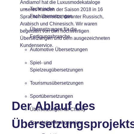
Andiamo! hat die Luxusmodekataloge
Technische
unseres Kunden der Saison 2018 in 16
Fachübersetzungen
Sprachen übersetzt, darunter Russisch,
Arabisch und Chinesisch. Wir waren
Übersetzungen für die
begeistert von den hochwertigen
Fertigungsbranche
Übersetzungen und dem ausgezeichneten
Kundenservice.
Automotive Übersetzungen
Spiel- und
Spielzeugübersetzungen
Tourismusübersetzungen
Sportübersetzungen
Der Ablauf des
Übersetzungen für Charity
Übersetzungsprojekt
Translation for Agencies