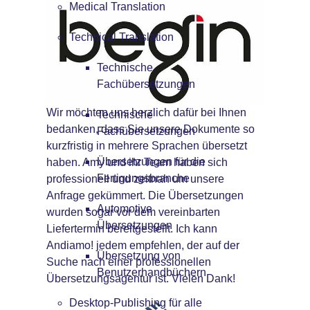
Medical Translation
Technical Translation
Technische
Fachübersetzungen
Wir möchten uns herzlich dafür bei Ihnen
Technische
bedanken, dass Sie unsere Dokumente so
Fachübersetzungen
kurzfristig in mehrere Sprachen übersetzt
Übersetzungen für die
haben. Amy und ihr Team haben sich
Fertigungsbranche
professionell und zeitnah um unsere
Anfrage gekümmert. Die Übersetzungen
Automotive
wurden sogar vor dem vereinbarten
Übersetzungen
Liefertermin bereitgestellt. Ich kann
Andiamo! jedem empfehlen, der auf der
Übersetzung von
Suche nach einer professionellen
Benutzerhandbüchern
Übersetzungsagentur ist. Vielen Dank!
Desktop-Publishing für alle