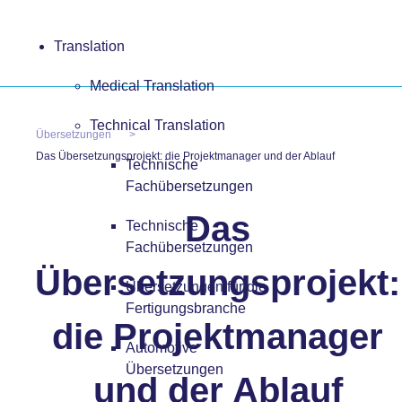
Translation
Medical Translation
Technical Translation
Übersetzungen
Das Übersetzungsprojekt: die Projektmanager und der Ablauf
Technische
Fachübersetzungen
Das
Technische
Fachübersetzungen
Übersetzungsprojekt:
Übersetzungen für die
Fertigungsbranche
die Projektmanager
Automotive
Übersetzungen
und der Ablauf