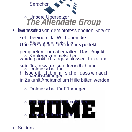
Sprachen
Unsere Übersetzer
Interpreting
Wir waren von dem professionellen Service
sehr beeindruckt. Wir haben die
Simultandolmetscher
Übersetzung in einem für uns perfekt
geeigneten Format erhalten. Das Projekt
Konferenzdolmetscher
wurde pünktlich abgeschlossen. Luke und
sein Team waren sehr freundlich und
Dolmetscher für
hilfsbereit. Ich bin mir sicher, dass wir auch
Veranstaltungen
in Zukunft Andiamo! um Hilfe bitten werden.
Dolmetscher für Führungen
Ausrüstung für Dolmetscher
Unsere Dolmetscher
Sectors