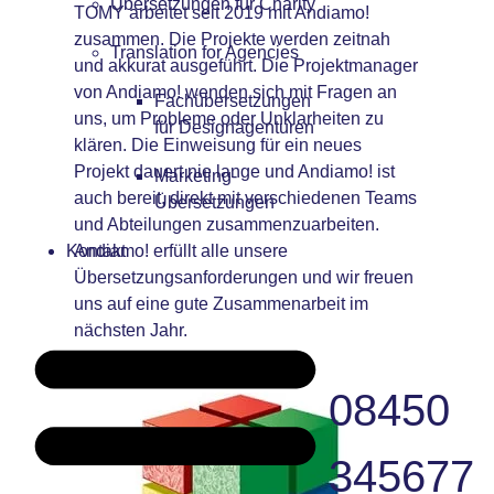
Übersetzungen für Charity
TOMY arbeitet seit 2019 mit Andiamo!
zusammen. Die Projekte werden zeitnah
Translation for Agencies
und akkurat ausgeführt. Die Projektmanager
von Andiamo! wenden sich mit Fragen an
Fachübersetzungen
uns, um Probleme oder Unklarheiten zu
für Designagenturen
klären. Die Einweisung für ein neues
Projekt dauert nie lange und Andiamo! ist
Marketing-
auch bereit, direkt mit verschiedenen Teams
Übersetzungen
und Abteilungen zusammenzuarbeiten.
Kontakt
Andiamo! erfüllt alle unsere
Übersetzungsanforderungen und wir freuen
uns auf eine gute Zusammenarbeit im
nächsten Jahr.
08450
345677