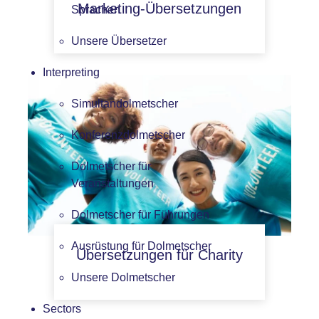
Marketing-Übersetzungen
Sprachen
Unsere Übersetzer
Interpreting
Simultandolmetscher
Konferenzdolmetscher
Dolmetscher für
Veranstaltungen
Dolmetscher für Führungen
Ausrüstung für Dolmetscher
Übersetzungen für Charity
Unsere Dolmetscher
Sectors