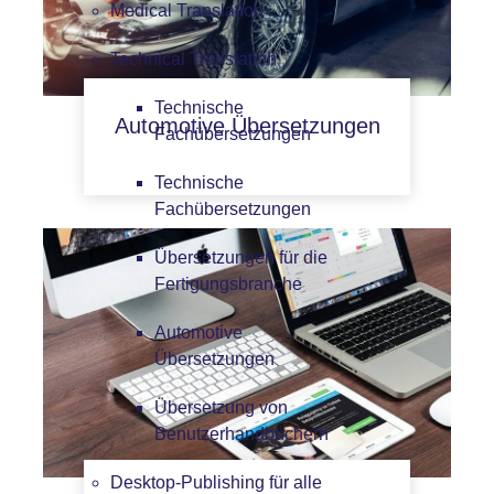
Medical Translation
Technical Translation
Technische
Automotive Übersetzungen
Fachübersetzungen
Technische
Fachübersetzungen
Übersetzungen für die
Fertigungsbranche
Automotive
Übersetzungen
Übersetzung von
Benutzerhandbüchern
Desktop-Publishing für alle