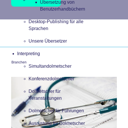
Übersetzung von
Benutzerhandbüchern
Desktop-Publishing für alle
Sprachen
Unsere Übersetzer
Interpreting
Branchen
Simultandolmetscher
Konferenzdolmetscher
Dolmetscher für
Veranstaltungen
Dolmetscher für Führungen
Ausrüstung für Dolmetscher