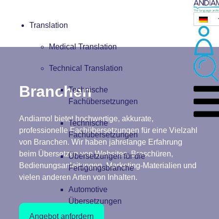
Translation
Medical Translation
Technical Translation
Branchen
Technische
Fachübersetzungen
Andiamo! bietet hochwertige, akkurate,
Technische
professionelle Fachübersetzungen für eine Vielzahl
Fachübersetzungen
von Branchen. Wir haben jahrelange Erfahrung
beim Übersetzen von Websites, Broschüren,
Übersetzungen für die
Bedienungsanleitungen, Marketing-Materialien und
Fertigungsbranche
vielen anderen Arten von Inhalten.
Automotive
Übersetzungen
Angebot anfordern