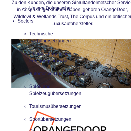
Zu den Kunden, die unseren Simultandolmetscher-Servic
Unsere Dolmetscher
in Anspruch genommen haben, gehören OrangeDoor,
Wildfowl & Wetlands Trust, The Corpus und ein britische
Sectors
Luxusautohersteller.
Technische
Fachübersetzungen
Übersetzungen für die
Fertigungsbranche
Automotive Übersetzungen
Spiel- und
Spielzeugübersetzungen
Tourismusübersetzungen
Sportübersetzungen