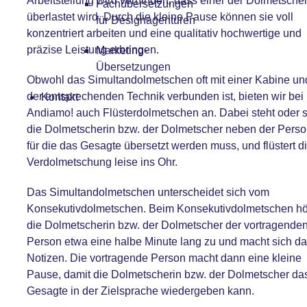
Arbeitsteilung wird verhindert, dass einer der Dolmetsche
Fachübersetzungen
überlastet wird. Durch die kleine Pause können sie voll
für Designagenturen
konzentriert arbeiten und eine qualitativ hochwertige und
präzise Leistung erbringen.
Marketing-
Übersetzungen
Obwohl das Simultandolmetschen oft mit einer Kabine un
der entsprechenden Technik verbunden ist, bieten wir bei
Kontakt
Andiamo! auch Flüsterdolmetschen an. Dabei steht oder si
die Dolmetscherin bzw. der Dolmetscher neben der Perso
für die das Gesagte übersetzt werden muss, und flüstert d
Verdolmetschung leise ins Ohr.
Das Simultandolmetschen unterscheidet sich vom
Konsekutivdolmetschen
. Beim Konsekutivdolmetschen hö
die Dolmetscherin bzw. der Dolmetscher der vortragende
Person etwa eine halbe Minute lang zu und macht sich da
Notizen. Die vortragende Person macht dann eine kleine
Pause, damit die Dolmetscherin bzw. der Dolmetscher da
Gesagte in der Zielsprache wiedergeben kann.