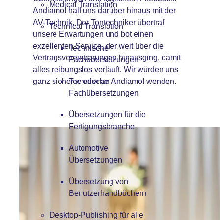
Medical Translation
Andiamo! half uns darüber hinaus mit der
AV-Technik. Der Tontechniker übertraf
Technical Translation
unsere Erwartungen und bot einen
exzellenten Service, der weit über die
Technische
Vertragsvereinbarungen hinausging, damit
Fachübersetzungen
alles reibungslos verläuft. Wir würden uns
ganz sicher wieder an Andiamo! wenden.
Technische
Fachübersetzungen
Übersetzungen für die
Fertigungsbranche
Automotive
Übersetzungen
Übersetzung von
Benutzerhandbüchern
Desktop-Publishing für alle