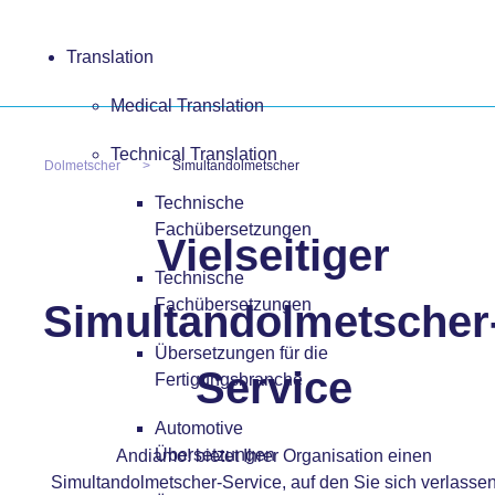
Translation
Medical Translation
Technical Translation
Dolmetscher
Simultandolmetscher
Technische
Fachübersetzungen
Vielseitiger
Technische
Fachübersetzungen
Simultandolmetscher
Übersetzungen für die
Service
Fertigungsbranche
Automotive
Übersetzungen
Andiamo! bietet Ihrer Organisation einen
Simultandolmetscher-Service, auf den Sie sich verlasse