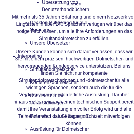
Übersetzung von
können.
Benutzerhandbüchern
Mit mehr als 35 Jahren Erfahrung und einem Netzwerk vo
Desktop-Publishing für alle
Linguisten in über 140 Sprachen verfügen wir über das
Sprachen
nötige Fachwissen, um alle Ihre Anforderungen an das
Simultandolmetschen zu erfüllen.
Unsere Übersetzer
Unsere Kunden können sich darauf verlassen, dass wir
Interpreting
Sie mit einem präzisen, hochwertigen Dolmetscher- und
hervorragenden Kundenservice unterstützen. Bei uns
Simultandolmetscher
finden Sie nicht nur kompetente
Simultandolmetscherinnen und -dolmetscher für alle
Konferenzdolmetscher
wichtigen Sprachen, sondern auch die für die
Verdolmetschung erforderliche Ausrüstung. Darüber
Dolmetscher für
hinaus stellen wir auch einen technischen Support bereit
Veranstaltungen
damit Ihre Veranstaltung ein voller Erfolg wird und alle
Dolmetscher für Führungen
Teilnehmenden das Gesagte in Echtzeit mitverfolgen
können.
Ausrüstung für Dolmetscher