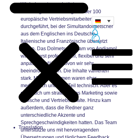
Wir haben eine mehrtägige
Schulungsveranstaltung für über 100
europäische Vertriebsmitarbeiter
durchgeführt, bei der Simultandolmetscher
aus dem Englischen ins Deutsche,
Italienische und Französische übersetzt
haben. Das Dolmetscherteam von Andiamo!
war äußerst professionell, flexibel und sehr
anpassungsfähig, wovon wir sehr
beeindruckt waren. Die Inhalte variierten
stark. Manche Themen waren eher
medizinisch und zum Teil technisch. Aber es
ging auch um strategisches Marketing sowie
klinische und Vertriebsinhalte. Hinzu kam
außerdem, dass die Redner ganz
unterschiedliche Akzente und
Sprechgeschwindigkeiten hatten. Das Team
Translation
unterstützte uns mit hervorragenden
Übersetzungen und täglichem Feedback.