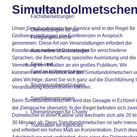
Simultandolmetsche
Technische
Fachübersetzungen
Unser Simultandolmetscher-Service wird in der Regel für
Übersetzungen für die
Großveranstaltungen wie
Konferenzen
in Anspruch
Fertigungsbranche
genommen. Diese Art von Veranstaltungen erfordert die
Koordination mehrerer Dolmetscher für verschiedene
Automotive Übersetzungen
Sprachen, die Beschaffung spezieller Ausrüstung und die
Spiel- und
Vermittlung von Inhalten an ein großes Publikum. Wir
Spielzeugübersetzungen
kümmern uns im Hinblick auf das Simultandolmetschen 
alles Wichtige, damit Sie sich ganz auf die Durchführung I
Tourismusübersetzungen
Veranstaltung konzentrieren können.
Sportübersetzungen
Beim Simultandolmetschen wird das Gesagte in Echtzeit 
die Zielsprache übersetzt. In der Regel befinden sich zwe
Übersetzungen für Charity
Dolmetscher in einer Kabine und wechseln sich alle 20 bi
30 Minuten ab. Denn Simultandolmetschen ist sehr intens
Translation for Agencies
und erfordert ein hohes Maß an Konzentration. Durch die