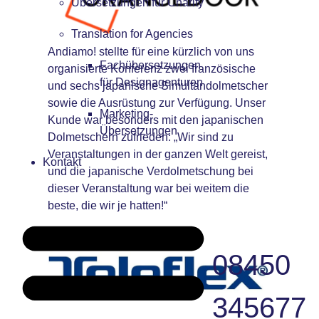
Übersetzungen für Charity
Translation for Agencies
Andiamo! stellte für eine kürzlich von uns
Fachübersetzungen
organisierte Konferenz zwei französische
für Designagenturen
und sechs japanische Simultandolmetscher
sowie die Ausrüstung zur Verfügung. Unser
Marketing-
Kunde war besonders mit den japanischen
Übersetzungen
Dolmetschern zufrieden: „Wir sind zu
Veranstaltungen in der ganzen Welt gereist,
Kontakt
und die japanische Verdolmetschung bei
dieser Veranstaltung war bei weitem die
beste, die wir je hatten!“
08450
345677